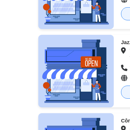
Jaz
Côn