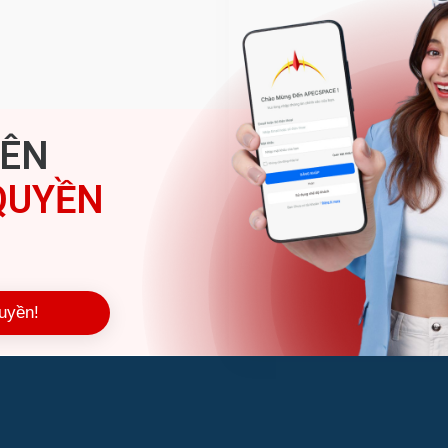
IÊN
QUYỀN
uyền!