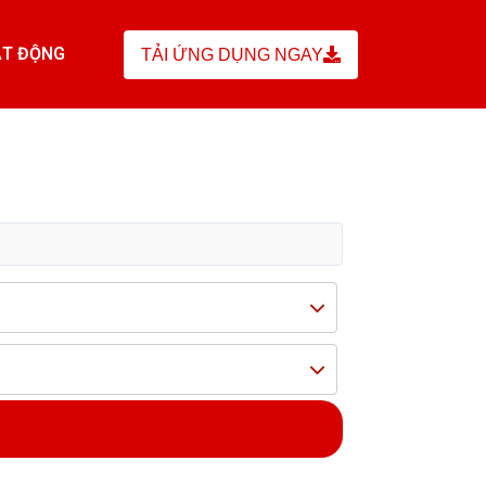
T ĐỘNG
TẢI ỨNG DỤNG NGAY