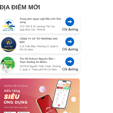
ĐỊA ĐIỂM MỚI
Trung tâm ngoại ngữ Bầu trời Ánh
sáng
1172 Tỉnh lộ 10, phường Tân Tạo,
Chỉ đường
quận Bình Tân, TPHCM
CÔNG TY CP TỪ TRƯỜNG ION
BẠC
4 Lê Tuấn Mậu, Phường 13, Quận 6,
Chỉ đường
Hồ Chí Minh
Tàu Hũ Kokoro Nguyên Bản –
Thực Dưỡng An Nhiên
16/75/52 Nguyễn Thiện Thuật, Phường
Chỉ đường
2, Quận 3, Thành phố Hồ Chí Minh