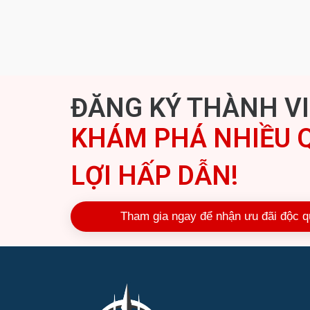
ĐĂNG KÝ THÀNH V
KHÁM PHÁ NHIỀU 
LỢI HẤP DẪN!
Tham gia ngay để nhận ưu đãi độc q