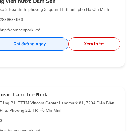
g viên nước Đầm Sen
số 3 Hòa Bình, phường 3, quận 11, thành phố Hồ Chí Minh
2839634963
http://damsenpark.vn/
Chỉ đường ngay
Xem thêm
pearl Land Ice Rink
Tầng B1, TTTM Vincom Center Landmark 81, 720A Điện Biên
Phủ, Phường 22, TP. Hồ Chí Minh
0
http://damsenpark.vn/