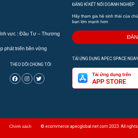
ĐĂNG KÍ KẾT NỐI DOANH NGHIỆP
Hãy tham gia hệ sinh thái của ch
bạn lớn mạnh hơn
lĩnh vực : Đầu Tư – Thương
ĐĂN
p phát triển bền vững
TẢI ỨNG DỤNG APEC SPACE NGA
THEO DÕI CHÚNG TÔI
Tải ứng dụng trên
APP STORE
Chính sách
© ecommerce.apecglobal.net.com 2023. All rights