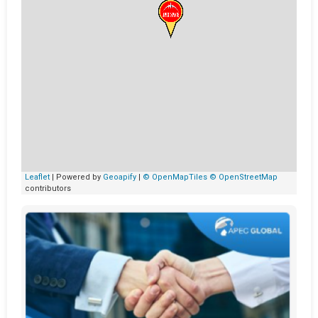
Leaflet
| Powered by
Geoapify
|
© OpenMapTiles
© OpenStreetMap
contributors