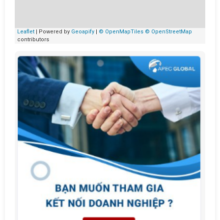
Leaflet
| Powered by
Geoapify
|
© OpenMapTiles
© OpenStreetMap
contributors