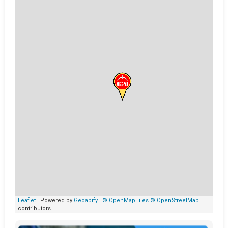
Leaflet
| Powered by
Geoapify
|
© OpenMapTiles
© OpenStreetMap
contributors