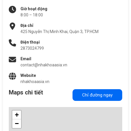
Giờ hoạt động
8:00 – 18:00
Địa chỉ
425 Nguyễn Thị Minh Khai, Quận 3, TP.HCM
Điện thoại
2873024799
Email
contact@nhakhoaasia.vn
Website
nhakhoaasia.vn
Maps chi tiết
Chỉ đường ngay
+
−